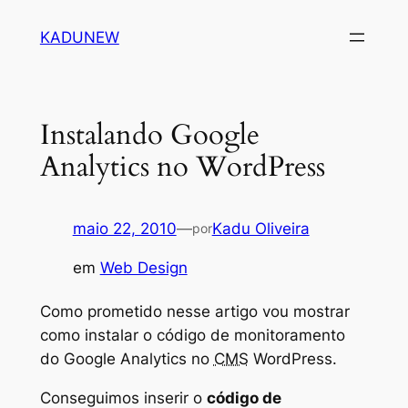
Pular
KADUNEW
para
o
conteúdo
Instalando Google
Analytics no WordPress
maio 22, 2010
—
Kadu Oliveira
por
em
Web Design
Como prometido nesse artigo vou mostrar
como instalar o código de monitoramento
do Google Analytics no
CMS
WordPress.
Conseguimos inserir o
código de