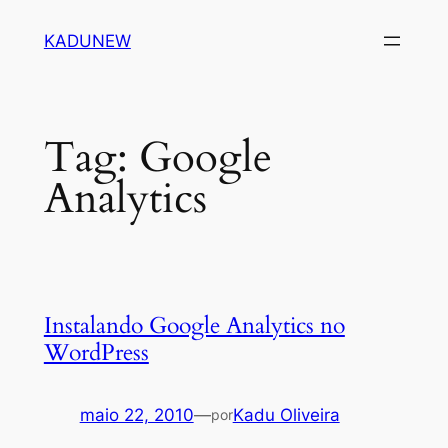
Pular
KADUNEW
para
o
conteúdo
Tag:
Google
Analytics
Instalando Google Analytics no
WordPress
maio 22, 2010
—
Kadu Oliveira
por