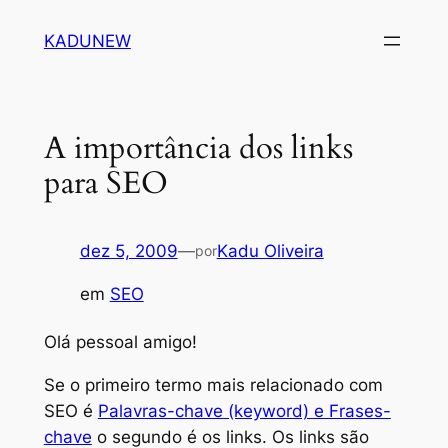
Pular
KADUNEW
para
o
conteúdo
A importância dos links
para SEO
dez 5, 2009
—
Kadu Oliveira
por
em
SEO
Olá pessoal amigo!
Se o primeiro termo mais relacionado com
SEO é
Palavras-chave (keyword) e Frases-
chave
o segundo é os links. Os links são