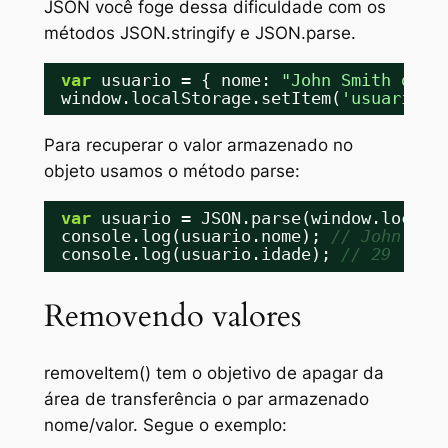
JSON
você foge dessa dificuldade com os
métodos
JSON.stringify
e
JSON.parse
.
var
usuario = { nome: 
"John Smith da S
window.localStorage.setItem(
'usuario'
,
Para recuperar o valor armazenado no
objeto usamos o método
parse
:
var
usuario = JSON.parse(window.localS
console.log(usuario.nome); 
// John Smi
console.log(usuario.idade); 
// 29
Removendo valores
removeItem()
tem o objetivo de apagar da
área de transferência o par armazenado
nome/valor. Segue o exemplo: