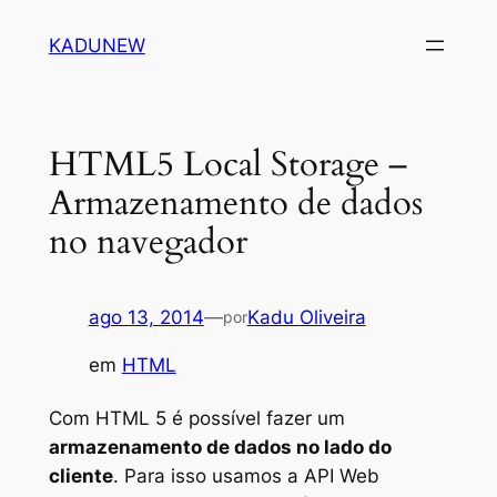
Pular
KADUNEW
para
o
conteúdo
HTML5 Local Storage –
Armazenamento de dados
no navegador
ago 13, 2014
—
Kadu Oliveira
por
em
HTML
Com HTML 5 é possível fazer um
armazenamento de dados no lado do
cliente
. Para isso usamos a API Web