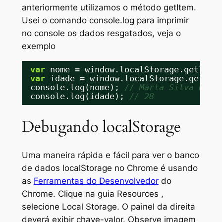
anteriormente utilizamos o
método getItem
.
Usei o comando
console.log
para imprimir
no console os dados resgatados, veja o
exemplo
var
nome = window.localStorage.getItem
var
idade = window.localStorage.getIte
console.log(nome); 
// Marta Silva Roch
console.log(idade); 
// 28
Debugando localStorage
Uma maneira rápida e fácil para ver o banco
de dados
localStorage
no Chrome é usando
as
Ferramentas do Desenvolvedor
do
Chrome. Clique na guia
Resources
,
selecione
Local Storage
. O painel da direita
deverá exibir chave-valor. Observe imagem