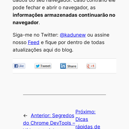
dados do seu navegador. Caso contrário ele
pode fechar e abrir o navegador, as
informações armazenadas continuarão no
navegador
.
Siga-me no Twitter:
@kadunew
ou assine
nosso
Feed
e fique por dentro de todas
atualizações aqui do blog.
0
0
0
0
Próximo:
←
Anterior:
Segredos
Dicas
do Chrome DevTools –
rápidas de