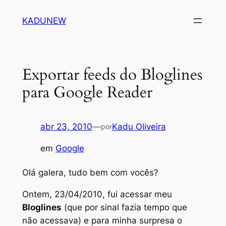
Pular
KADUNEW
para
o
conteúdo
Exportar feeds do Bloglines
para Google Reader
abr 23, 2010
—
Kadu Oliveira
por
em
Google
Olá galera, tudo bem com vocês?
Ontem, 23/04/2010, fui acessar meu
Bloglines
(que por sinal fazia tempo que
não acessava) e para minha surpresa o